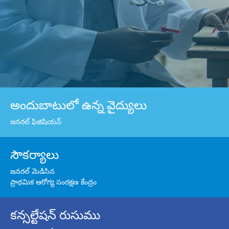
అందుబాటులో ఉన్న వైద్యులు
జనరల్ ఫిజిషియన్
సౌకర్యాలు
జనరల్ మెడిసిన
ప్రాథమిక ఆరోగ్య సంరక్షణ కేంద్రం
కన్సల్టేషన్ రుసుము