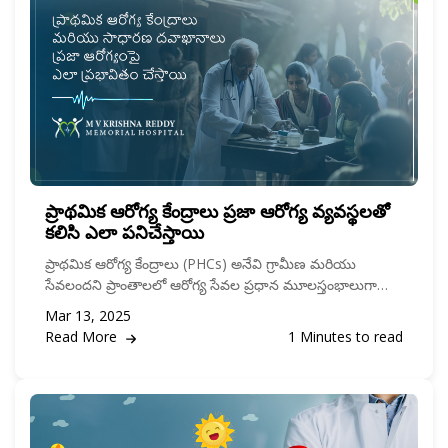
ప్రాథమిక ఆరోగ్య కేంద్రాలు ప్రజా ఆరోగ్య వ్యవస్థలతో
కలిసి ఎలా పనిచేస్తాయి
ప్రాథమిక ఆరోగ్య కేంద్రాలు (PHCs) అనేవి గ్రామీణ మరియు
సేవలందని ప్రాంతాలలో ఆరోగ్య సేవల ప్రధాన మూలస్తంభాలుగా
ఉన్నాయి.
Mar 13, 2025
Read More
1 Minutes to read