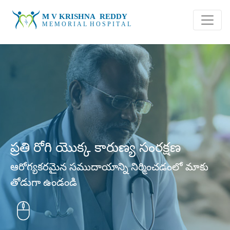
ప్రతి రోగి యొక్క కారుణ్య సంరక్షణ
ఆరోగ్యకరమైన సముదాయాన్ని నిర్మించడంలో మాకు
తోడుగా ఉండండి