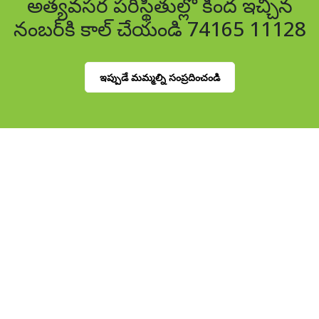
అత్యవసర పరిస్థితుల్లో కింద ఇచ్చిన
నంబర్‌కి కాల్ చేయండి 74165 11128
ఇప్పుడే మమ్మల్ని సంప్రదించండి