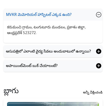
MVKR మెమోరియల్ హాస్పిటల్ ఎక్కడ ఉంది?
కరుమంచి గ్రామం, టంగుటూరు మండలం, ప్రకాశం జిల్లా,
ఆంధ్రప్రదేశ్ 523272.
ఆసుపత్రిలో ఎలాంటి వైద్య సేవలు అందుబాటులో ఉన్నాయి?
అపాయింట్‌మెంట్ బుక్ చేయాలంటే?
బ్లాగు
అన్నీ వీక్షించండి