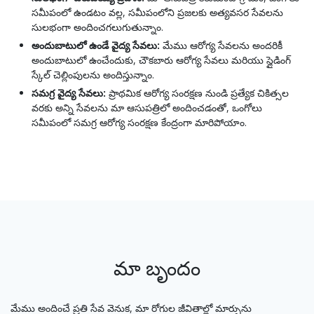
సమీపంలో ఉండటం వల్ల, సమీపంలోని ప్రజలకు అత్యవసర సేవలను
సులభంగా అందించగలుగుతున్నాం.
అందుబాటులో ఉండే వైద్య సేవలు:
మేము ఆరోగ్య సేవలను అందరికీ
అందుబాటులో ఉంచేందుకు, చౌకబారు ఆరోగ్య సేవలు మరియు స్లైడింగ్
స్కేల్ చెల్లింపులను అందిస్తున్నాం.
సమగ్ర వైద్య సేవలు:
ప్రాథమిక ఆరోగ్య సంరక్షణ నుండి ప్రత్యేక చికిత్సల
వరకు అన్ని సేవలను మా ఆసుపత్రిలో అందించడంతో, ఒంగోలు
సమీపంలో సమగ్ర ఆరోగ్య సంరక్షణ కేంద్రంగా మారిపోయాం.
మా బృందం
మేము అందించే ప్రతి సేవ వెనుక, మా రోగుల జీవితాల్లో మార్పును