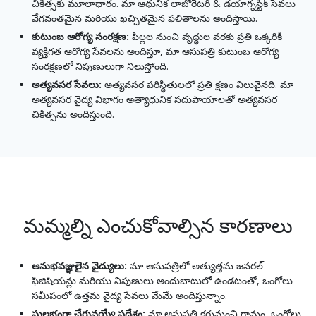
చికిత్సకు మూలాధారం. మా ఆధునిక లాబొరేటరీ & డయాగ్నస్టిక్ సేవలు
వేగవంతమైన మరియు ఖచ్చితమైన ఫలితాలను అందిస్తాయి.
కుటుంబ ఆరోగ్య సంరక్షణ:
పిల్లల నుంచి వృద్ధుల వరకు ప్రతి ఒక్కరికీ
వ్యక్తిగత ఆరోగ్య సేవలను అందిస్తూ, మా ఆసుపత్రి కుటుంబ ఆరోగ్య
సంరక్షణలో నిపుణులుగా నిలుస్తోంది.
అత్యవసర సేవలు:
అత్యవసర పరిస్థితులలో ప్రతి క్షణం విలువైనది. మా
అత్యవసర వైద్య విభాగం అత్యాధునిక సదుపాయాలతో అత్యవసర
చికిత్సను అందిస్తుంది.
మమ్మల్ని ఎంచుకోవాల్సిన కారణాలు
అనుభవజ్ఞులైన వైద్యులు:
మా ఆసుపత్రిలో అత్యుత్తమ జనరల్
ఫిజిషియన్లు మరియు నిపుణులు అందుబాటులో ఉండటంతో, ఒంగోలు
సమీపంలో ఉత్తమ వైద్య సేవలు మేమే అందిస్తున్నాం.
సులభంగా చేరువయ్యే ప్రదేశం:
మా ఆసుపత్రి కరుమంచి గ్రామం, ఒంగోలు