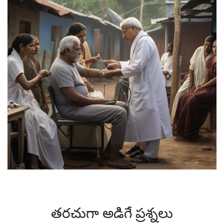
తరచుగా అడిగే ప్రశ్నలు