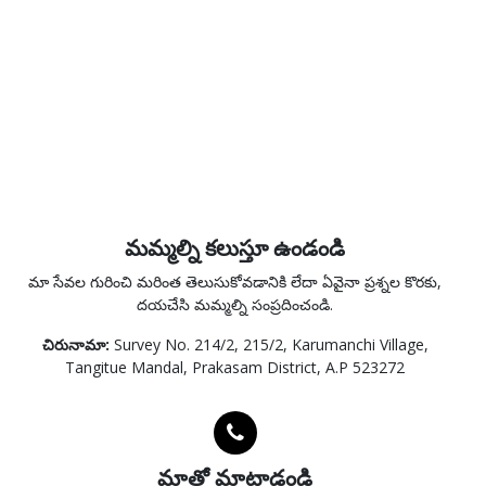
మమ్మల్ని కలుస్తూ ఉండండి
మా సేవల గురించి మరింత తెలుసుకోవడానికి లేదా ఏవైనా ప్రశ్నల కొరకు,
దయచేసి మమ్మల్ని సంప్రదించండి.
చిరునామా:
Survey No. 214/2, 215/2, Karumanchi Village,
Tangitue Mandal, Prakasam District, A.P 523272
మాతో మాట్లాడండి