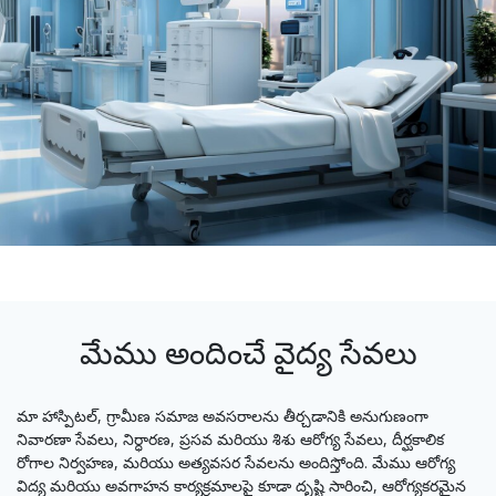
మేము అందించే వైద్య సేవలు
మా హాస్పిటల్, గ్రామీణ సమాజ అవసరాలను తీర్చడానికి అనుగుణంగా
నివారణా సేవలు, నిర్ధారణ, ప్రసవ మరియు శిశు ఆరోగ్య సేవలు, దీర్ఘకాలిక
రోగాల నిర్వహణ, మరియు అత్యవసర సేవలను అందిస్తోంది. మేము ఆరోగ్య
విద్య మరియు అవగాహన కార్యక్రమాలపై కూడా దృష్టి సారించి, ఆరోగ్యకరమైన