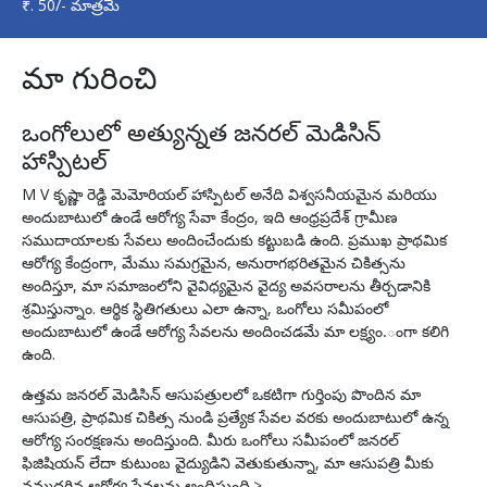
₹. 50/- మాత్రమే
మా గురించి
ఒంగోలులో అత్యున్నత జనరల్ మెడిసిన్
హాస్పిటల్
M V కృష్ణా రెడ్డి మెమోరియల్ హాస్పిటల్ అనేది విశ్వసనీయమైన మరియు
అందుబాటులో ఉండే ఆరోగ్య సేవా కేంద్రం, ఇది ఆంధ్రప్రదేశ్ గ్రామీణ
సముదాయాలకు సేవలు అందించేందుకు కట్టుబడి ఉంది. ప్రముఖ ప్రాథమిక
ఆరోగ్య కేంద్రంగా, మేము సమగ్రమైన, అనురాగభరితమైన చికిత్సను
అందిస్తూ, మా సమాజంలోని వైవిధ్యమైన వైద్య అవసరాలను తీర్చడానికి
శ్రమిస్తున్నాం. ఆర్థిక స్థితిగతులు ఎలా ఉన్నా, ఒంగోలు సమీపంలో
అందుబాటులో ఉండే ఆరోగ్య సేవలను అందించడమే మా లక్ష్యం.ంగా కలిగి
ఉంది.
ఉత్తమ జనరల్ మెడిసిన్ ఆసుపత్రులలో ఒకటిగా గుర్తింపు పొందిన మా
ఆసుపత్రి, ప్రాథమిక చికిత్స నుండి ప్రత్యేక సేవల వరకు అందుబాటులో ఉన్న
ఆరోగ్య సంరక్షణను అందిస్తుంది. మీరు ఒంగోలు సమీపంలో జనరల్
ఫిజిషియన్ లేదా కుటుంబ వైద్యుడిని వెతుకుతున్నా, మా ఆసుపత్రి మీకు
నమ్మదగిన ఆరోగ్య సేవలను అందిస్తుంది.>