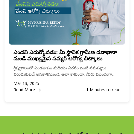
ఎండని ఎదుర్కోవడం: మీ స్థానిక గ్రామీణ దవాఖానా
నుండి ముఖ్యమైన సమ్మర్ ఆరోగ్య చిట్కాలు
గ్రీష్మకాలంలో ఎండతాపం మరియు నీరసం వంటి సమస్యలు
విరుచుకుపడే అవకాశముంది. అలా కాకుండా, మీరు ముందుగా
జాగ్రత్తలు తీసుకుంటే సురక్షితంగా ఉండవచ్చు.
Mar 13, 2025
Read More
1 Minutes to read