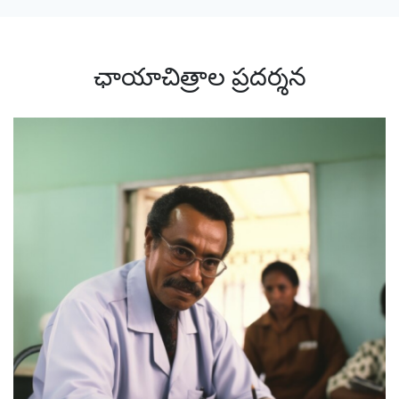
ఛాయాచిత్రాల ప్రదర్శన