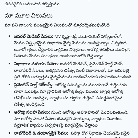
జీవనశైలికి అవగాహన కల్పిస్తాము.
మా మూల విలువలు
మా పని నాలుగు ముఖ్యమైన విలువలతో మార్గదర్శితమవుతోంది
జనరల్ మెడికల్ సేవలు:
MV కృష్ణా రెడ్డి మెమోరియల్ హాస్పిటల్‌లో,
మేము విస్తృతమైన సాధారణ వైద్య సేవలను అందిస్తున్నాం. చిన్నపాటి
అనారోగ్యాలు, దీర్ఘకాలిక వ్యాధుల నిర్వహణ, ఆరోగ్య తనిఖీలు మొదలైన
సేవలను మేము సులభంగా అందుబాటులోకి తెస్తున్నాం.
విభాగాలు మరియు సేవలు:
జనరల్ మెడిసిన్, ప్రివెంటివ్ హెల్త్ చెకప్,
లాబొరేటరీ సేవలు, అత్యవసర చికిత్స వంటి విభాగాలతో, మా ఆసుపత్రి
ప్రతి రోగికి అత్యుత్తమ వైద్యసేవలను అందించేందుకు రూపొందించబడింది.
ప్రివెంటివ్ హెల్త్ చెక్అప్స్:
ఆరోగ్య సమస్యలను ముందుగానే గుర్తించడం
చాలా ముఖ్యం. మా ప్రాథమిక ఆరోగ్య కేంద్రం ముందు జాగ్రత్త ఆరోగ్య
తనిఖీలను అందిస్తూ, వ్యాధులను త్వరగా గుర్తించి సమర్థవంతమైన
చికిత్స అందిస్తుంది.
ఆరోగ్య సలహా సేవలు:
మంచి ఆరోగ్యం అవగాహనతో మొదలవుతుంది.
మా ఆరోగ్య సలహా సేవలు జీవనశైలి మార్పులు, వ్యాధుల నివారణ,
దీర్ఘకాలిక వ్యాధుల నిర్వహణపై మార్గనిర్దేశం చేస్తాయి.
లాబొరేటరీ & డయాగ్నస్టిక్ సేవలు:
సరిగ్గా రోగ నిర్ధారణ చేయడమే సరైన