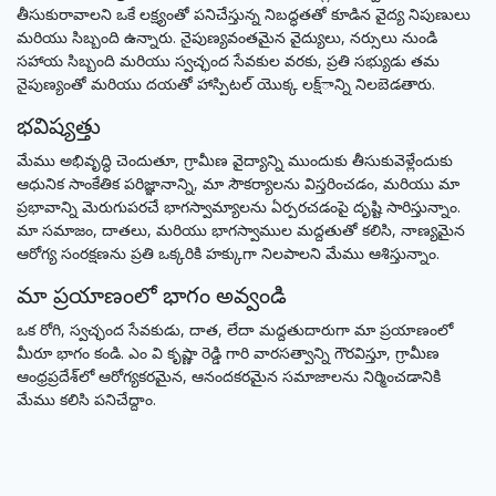
తీసుకురావాలని ఒకే లక్ష్యంతో పనిచేస్తున్న నిబద్ధతతో కూడిన వైద్య నిపుణులు
మరియు సిబ్బంది ఉన్నారు. నైపుణ్యవంతమైన వైద్యులు, నర్సులు నుండి
సహాయ సిబ్బంది మరియు స్వచ్ఛంద సేవకుల వరకు, ప్రతి సభ్యుడు తమ
నైపుణ్యంతో మరియు దయతో హాస్పిటల్ యొక్క లక్ష్ాన్ని నిలబెడతారు.
భవిష్యత్తు
మేము అభివృద్ధి చెందుతూ, గ్రామీణ వైద్యాన్ని ముందుకు తీసుకువెళ్లేందుకు
ఆధునిక సాంకేతిక పరిజ్ఞానాన్ని, మా సౌకర్యాలను విస్తరించడం, మరియు మా
ప్రభావాన్ని మెరుగుపరచే భాగస్వామ్యాలను ఏర్పరచడంపై దృష్టి సారిస్తున్నాం.
మా సమాజం, దాతలు, మరియు భాగస్వాముల మద్దతుతో కలిసి, నాణ్యమైన
ఆరోగ్య సంరక్షణను ప్రతి ఒక్కరికి హక్కుగా నిలపాలని మేము ఆశిస్తున్నాం.
మా ప్రయాణంలో భాగం అవ్వండి
ఒక రోగి, స్వచ్ఛంద సేవకుడు, దాత, లేదా మద్దతుదారుగా మా ప్రయాణంలో
మీరూ భాగం కండి. ఎం వి కృష్ణా రెడ్డి గారి వారసత్వాన్ని గౌరవిస్తూ, గ్రామీణ
ఆంధ్రప్రదేశ్‌లో ఆరోగ్యకరమైన, ఆనందకరమైన సమాజాలను నిర్మించడానికి
మేము కలిసి పనిచేద్దాం.