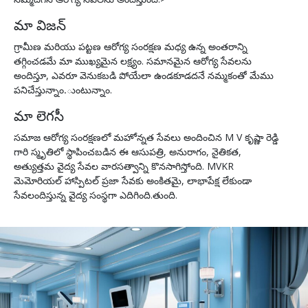
మా విజన్
గ్రామీణ మరియు పట్టణ ఆరోగ్య సంరక్షణ మధ్య ఉన్న అంతరాన్ని
తగ్గించడమే మా ముఖ్యమైన లక్ష్యం. సమానమైన ఆరోగ్య సేవలను
అందిస్తూ, ఎవరూ వెనుకబడి పోయేలా ఉండకూడదనే నమ్మకంతో మేము
పనిచేస్తున్నాం.ుంటున్నాం.
మా లెగసీ
సమాజ ఆరోగ్య సంరక్షణలో మహోన్నత సేవలు అందించిన M V కృష్ణా రెడ్డి
గారి స్మృతిలో స్థాపించబడిన ఈ ఆసుపత్రి, అనురాగం, నైతికత,
అత్యుత్తమ వైద్య సేవల వారసత్వాన్ని కొనసాగిస్తోంది. MVKR
మెమోరియల్ హాస్పిటల్ ప్రజా సేవకు అంకితమై, లాభాపేక్ష లేకుండా
సేవలందిస్తున్న వైద్య సంస్థగా ఎదిగింది.తుంది.